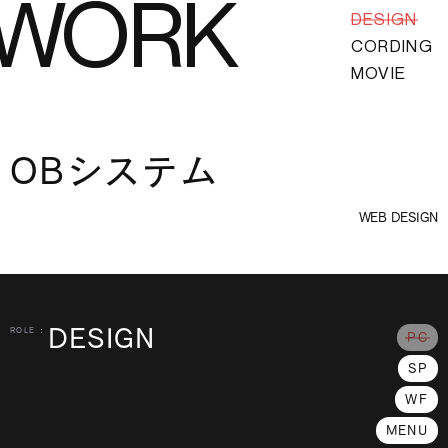
WORK
DESIGN
CORDING
MOVIE
OBシステム
WEB DESIGN
DESIGN
ROLE :
PC
SP
WF
MENU