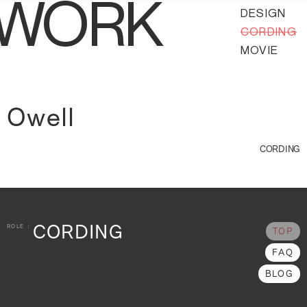
WORK
DESIGN
CORDING
MOVIE
Owell
CORDING
CORDING
ROLE :
TOP
FAQ
BLOG